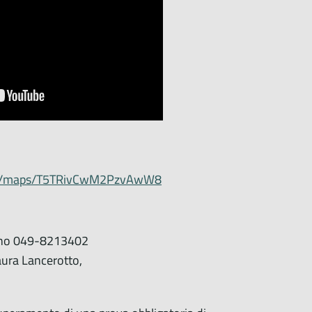
.gl/maps/T5TRivCwM2PzvAwW8
mbino 049-8213402
Laura Lancerotto,