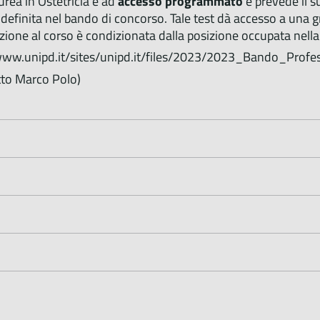
aurea in Ostetricia è ad
accesso programmato
e prevede il s
definita nel bando di concorso. Tale test dà accesso a una 
zione al corso è condizionata dalla posizione occupata nella
/www.unipd.it/sites/unipd.it/files/2023/2023_Bando_Profe
to Marco Polo)