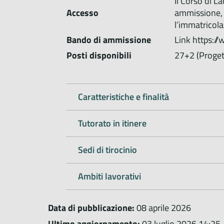
Il Corso di L
Accesso
ammissione, 
l’immatricola
Bando di ammissione
Link https:/
Posti disponibili
27+2 (Proget
Caratteristiche e finalità
Tutorato in itinere
Sedi di tirocinio
Ambiti lavorativi
Data di pubblicazione:
08 aprile 2026
Ultimo aggiornamento:
03 luglio 2026 14:25