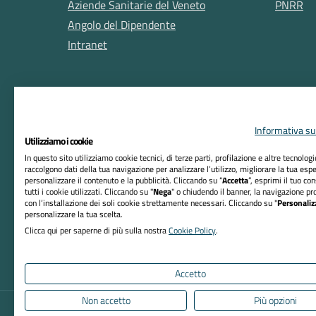
Aziende Sanitarie del Veneto
PNRR
Angolo del Dipendente
Intranet
Informativa sul
Utilizziamo i cookie
In questo sito utilizziamo cookie tecnici, di terze parti, profilazione e altre tecnolog
raccolgono dati della tua navigazione per analizzare l’utilizzo, migliorare la tua esp
RIFERIMENTI
personalizzare il contenuto e la pubblicità. Cliccando su “
Accetta
”, esprimi il tuo co
tutti i cookie utilizzati. Cliccando su "
Nega
" o chiudendo il banner, la navigazione pr
Azienda ULSS n. 8 Berica
con l’installazione dei soli cookie strettamente necessari. Cliccando su "
Personaliz
personalizzare la tua scelta.
Sede Legale:
Clicca qui per saperne di più sulla nostra
Cookie Policy
.
Viale F. Rodolfi, 37 – 36100 Vicenza
Codice Fiscale e P. IVA 02441500242
Accetto
Non accetto
Più opzioni