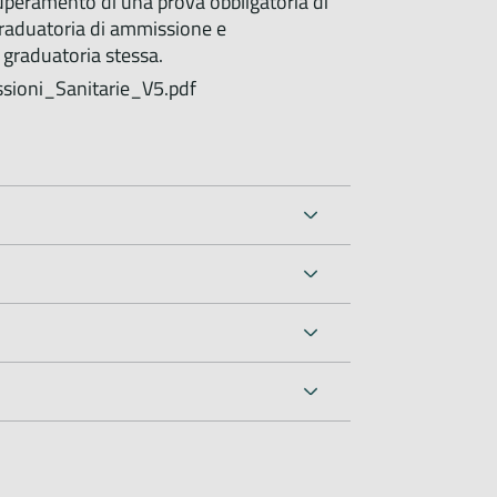
uperamento di una prova obbligatoria di
graduatoria di ammissione e
 graduatoria stessa.
ssioni_Sanitarie_V5.pdf