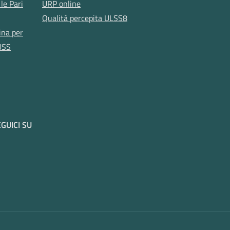
le Pari
URP online
Qualità percepita ULSS8
ina per
USS
GUICI SU