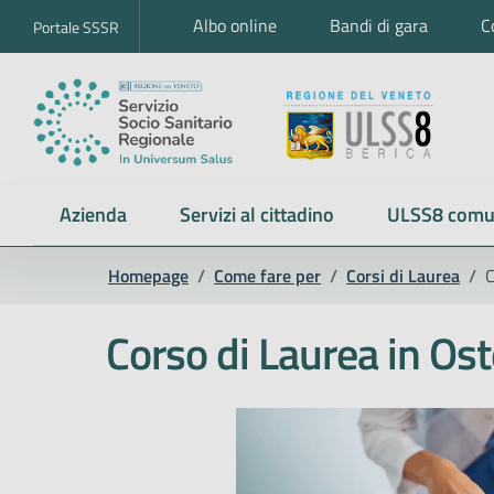
Albo online
Bandi di gara
C
Portale SSSR
Azienda
Servizi al cittadino
ULSS8 comu
Homepage
/
Come fare per
/
Corsi di Laurea
/
C
Corso di Laurea in Ost