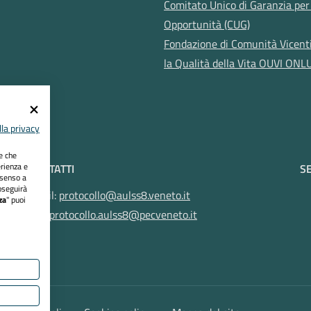
Comitato Unico di Garanzia per 
Opportunità (CUG)
Fondazione di Comunità Vicent
la Qualità della Vita OUVI ONL
la privacy
ie che
erienza e
CONTATTI
SE
nsenso a
oseguirà
Email:
protocollo@aulss8.veneto.it
za
" puoi
Pec:
protocollo.aulss8@pecveneto.it