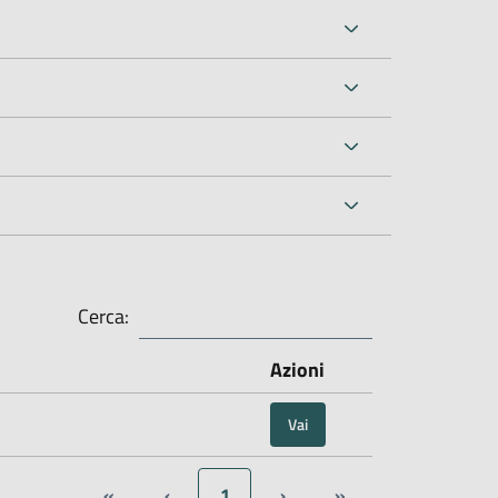
Cerca:
Azioni
Vai
«
‹
1
›
»