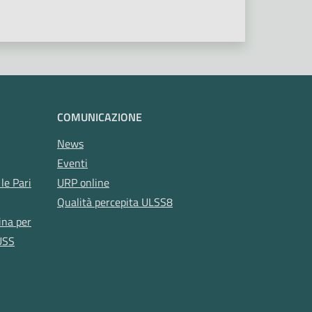
COMUNICAZIONE
News
Eventi
le Pari
URP online
Qualità percepita ULSS8
ina per
USS