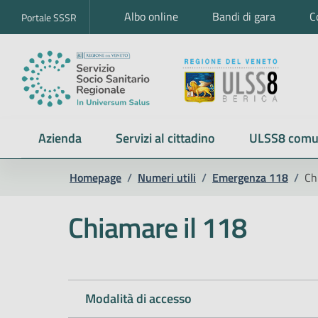
Albo online
Bandi di gara
C
Portale SSSR
Azienda
Servizi al cittadino
ULSS8 comu
Homepage
/
Numeri utili
/
Emergenza 118
/
Ch
Chiamare il 118
Modalità di accesso