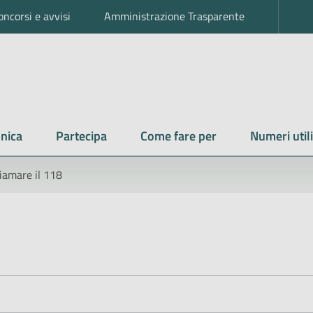
oncorsi e avvisi
Amministrazione Trasparente
nica
Partecipa
Come fare per
Numeri utili
iamare il 118