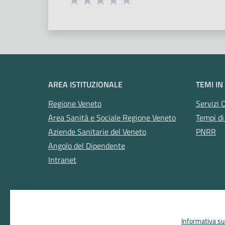
Valuta 1 stelle su 5
Valuta 2 stelle su 5
Valuta 3 stelle su 5
Valuta 4 stelle su 5
Valuta 5 stelle su 5
AREA ISTITUZIONALE
TEMI IN
Regione Veneto
Servizi 
Area Sanità e Sociale Regione Veneto
Tempi di
Aziende Sanitarie del Veneto
PNRR
Angolo del Dipendente
Intranet
Informativa sul