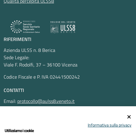
Qualità percepita ULSS8
RIFERIMENTI
Azienda ULSS n. 8 Berica
Sede Legale:
Viale F. Rodolfi, 37 – 36100 Vicenza
Codice Fiscale e P. IVA 02441500242
CONTATTI
Email:
protocollo@aulss8.veneto.it
Pec:
protocollo.aulss8@pecveneto.it
SEGUICI SU
Informativa sulla privacy
Utilizziamo i cookie