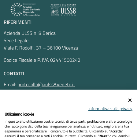
RIFERIMENTI
Azienda ULSS n. 8 Berica
Sede Legale:
Viale F. Rodolfi, 37 – 36100 Vicenza
Codice Fiscale e P. IVA 02441500242
CONTATTI
Email:
protocollo@aulss8.veneto.it
Pec:
protocollo.aulss8@pecveneto.it
SEGUICI SU
Informativa sulla privacy
Utilizziamo i cookie
In questo sito utilizziamo cookie tecnici, di terze parti, profilazione e altre tecnologie
che raccolgono dati della tua navigazione per analizzare l’utilizzo, migliorare la tua
esperienza e personalizzare il contenuto e la pubblicità. Cliccando su “
Accetta
”,
Privacy Policy
esprimi il tuo consenso a tutti i cookie utilizzati. Cliccando su "
Nega
" o chiudendo il