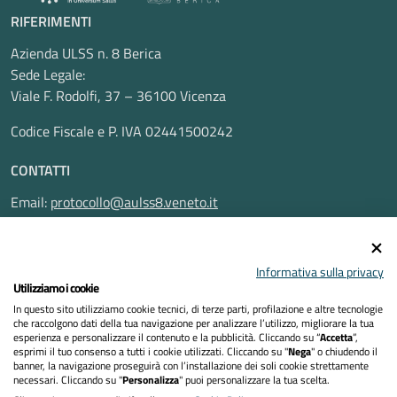
RIFERIMENTI
Azienda ULSS n. 8 Berica
Sede Legale:
Viale F. Rodolfi, 37 – 36100 Vicenza
Codice Fiscale e P. IVA 02441500242
CONTATTI
Email:
protocollo@aulss8.veneto.it
Pec:
protocollo.aulss8@pecveneto.it
SEGUICI SU
Informativa sulla privacy
Utilizziamo i cookie
In questo sito utilizziamo cookie tecnici, di terze parti, profilazione e altre tecnologie
che raccolgono dati della tua navigazione per analizzare l’utilizzo, migliorare la tua
esperienza e personalizzare il contenuto e la pubblicità. Cliccando su “
Accetta
”,
Privacy Policy
esprimi il tuo consenso a tutti i cookie utilizzati. Cliccando su "
Nega
" o chiudendo il
banner, la navigazione proseguirà con l’installazione dei soli cookie strettamente
necessari. Cliccando su "
Personalizza
" puoi personalizzare la tua scelta.
Dichiarazione di accessibilità