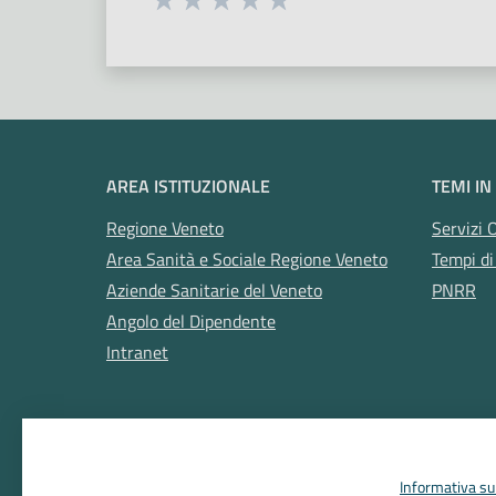
Valuta 1 stelle su 5
Valuta 2 stelle su 5
Valuta 3 stelle su 5
Valuta 4 stelle su 5
Valuta 5 stelle su 5
AREA ISTITUZIONALE
TEMI IN
Regione Veneto
Servizi 
Area Sanità e Sociale Regione Veneto
Tempi di
Aziende Sanitarie del Veneto
PNRR
Angolo del Dipendente
Intranet
Informativa sul