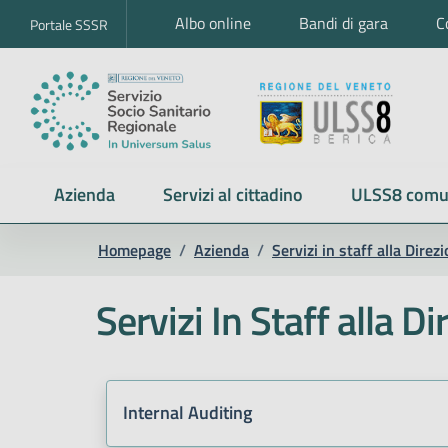
Albo online
Bandi di gara
C
Portale SSSR
Azienda
Servizi al cittadino
ULSS8 comu
Homepage
/
Azienda
/
Servizi in staff alla Dire
Servizi In Staff alla 
Internal Auditing