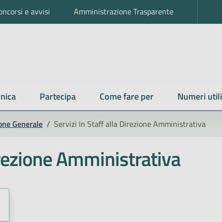
oncorsi e avvisi
Amministrazione Trasparente
nica
Partecipa
Come fare per
Numeri utili
zione Generale
/
Servizi In Staff alla Direzione Amministrativa
Direzione Amministrativa