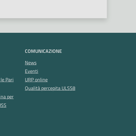
COMUNICAZIONE
News
Eventi
le Pari
URP online
Qualità percepita ULSS8
ina per
USS