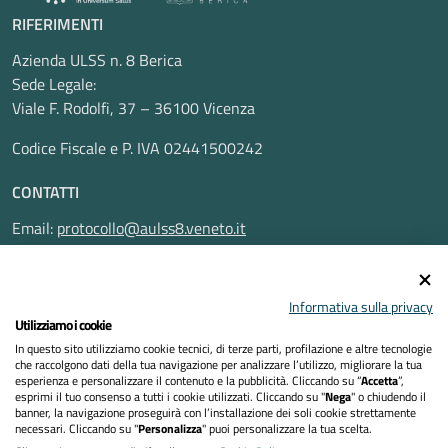
RIFERIMENTI
Azienda ULSS n. 8 Berica
Sede Legale:
Viale F. Rodolfi, 37 – 36100 Vicenza
Codice Fiscale e P. IVA 02441500242
CONTATTI
Email:
protocollo@aulss8.veneto.it
Pec:
protocollo.aulss8@pecveneto.it
SEGUICI SU
Informativa sulla privacy
Utilizziamo i cookie
In questo sito utilizziamo cookie tecnici, di terze parti, profilazione e altre tecnologie
che raccolgono dati della tua navigazione per analizzare l’utilizzo, migliorare la tua
esperienza e personalizzare il contenuto e la pubblicità. Cliccando su “
Accetta
”,
Privacy Policy
esprimi il tuo consenso a tutti i cookie utilizzati. Cliccando su "
Nega
" o chiudendo il
banner, la navigazione proseguirà con l’installazione dei soli cookie strettamente
necessari. Cliccando su "
Personalizza
" puoi personalizzare la tua scelta.
Dichiarazione di accessibilità