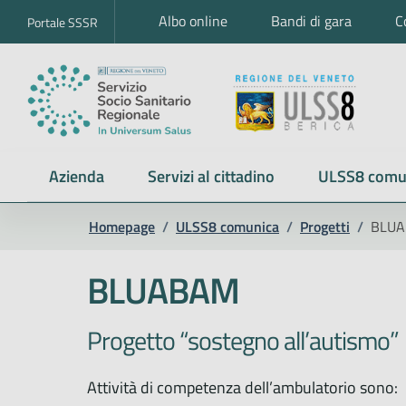
Albo online
Bandi di gara
C
Portale SSSR
Azienda
Servizi al cittadino
ULSS8 comu
Homepage
/
ULSS8 comunica
/
Progetti
/
BLU
BLUABAM
Progetto “sostegno all’autismo”
Attività di competenza dell’ambulatorio sono: