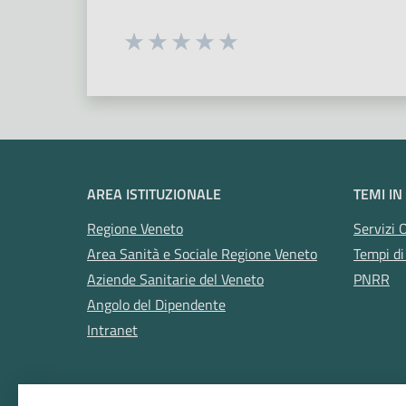
Seleziona una valutazione da 1 a 5
Valuta 1 stelle su 5
Valuta 2 stelle su 5
Valuta 3 stelle su 5
Valuta 4 stelle su 5
Valuta 5 stelle su 5
AREA ISTITUZIONALE
TEMI IN
Regione Veneto
Servizi 
Area Sanità e Sociale Regione Veneto
Tempi di
Aziende Sanitarie del Veneto
PNRR
Angolo del Dipendente
Intranet