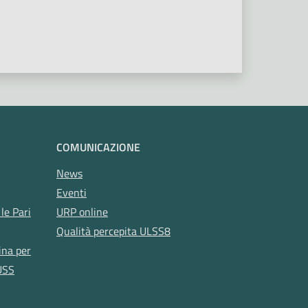
COMUNICAZIONE
News
Eventi
le Pari
URP online
Qualità percepita ULSS8
ina per
USS