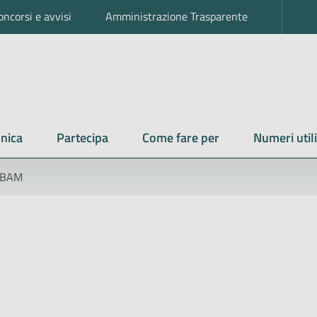
oncorsi e avvisi
Amministrazione Trasparente
nica
Partecipa
Come fare per
Numeri utili
ABAM