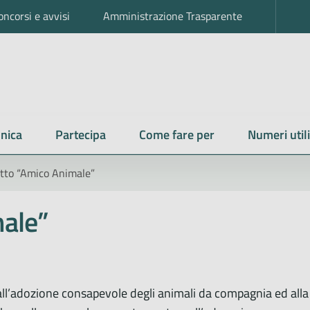
oncorsi e avvisi
Amministrazione Trasparente
nica
Partecipa
Come fare per
Numeri utili
tto “Amico Animale”
ale”
 all’adozione consapevole degli animali da compagnia ed alla 