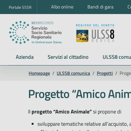
Albo online
Bandi di gara
C
Portale SSSR
Azienda
Servizi al cittadino
ULSS8 comu
Homepage
/
ULSS8 comunica
/
Progetti
/
Proge
Progetto “Amico Anim
Il
progetto “Amico Animale”
si propone di
sviluppare tematiche relative all’acquisto,