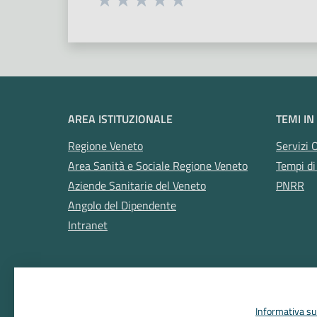
Valuta 1 stelle su 5
Valuta 2 stelle su 5
Valuta 3 stelle su 5
Valuta 4 stelle su 5
Valuta 5 stelle su 5
AREA ISTITUZIONALE
TEMI IN
Regione Veneto
Servizi 
Area Sanità e Sociale Regione Veneto
Tempi di
Aziende Sanitarie del Veneto
PNRR
Angolo del Dipendente
Intranet
Informativa sul