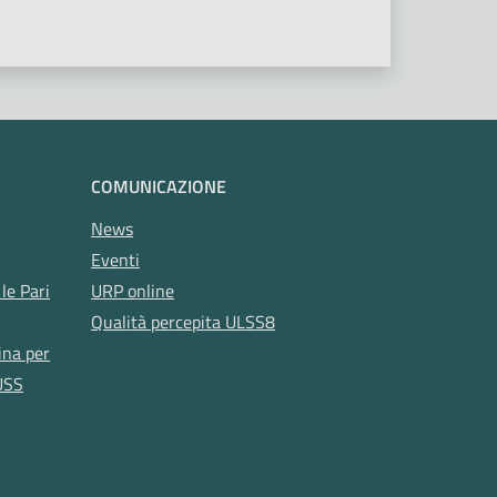
COMUNICAZIONE
News
Eventi
le Pari
URP online
Qualità percepita ULSS8
ina per
USS