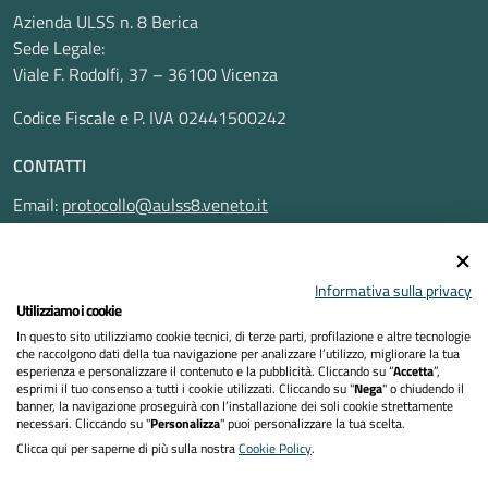
Azienda ULSS n. 8 Berica
Sede Legale:
Viale F. Rodolfi, 37 – 36100 Vicenza
Codice Fiscale e P. IVA 02441500242
CONTATTI
Email:
protocollo@aulss8.veneto.it
Pec:
protocollo.aulss8@pecveneto.it
SEGUICI SU
Informativa sulla privacy
Utilizziamo i cookie
In questo sito utilizziamo cookie tecnici, di terze parti, profilazione e altre tecnologie
che raccolgono dati della tua navigazione per analizzare l’utilizzo, migliorare la tua
esperienza e personalizzare il contenuto e la pubblicità. Cliccando su “
Accetta
”,
Privacy Policy
esprimi il tuo consenso a tutti i cookie utilizzati. Cliccando su "
Nega
" o chiudendo il
banner, la navigazione proseguirà con l’installazione dei soli cookie strettamente
necessari. Cliccando su "
Personalizza
" puoi personalizzare la tua scelta.
Dichiarazione di accessibilità
Clicca qui per saperne di più sulla nostra
Cookie Policy
.
Note legali