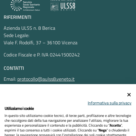
RIFERIMENTI
Azienda ULSS n. 8 Berica
Sede Legale:
Viale F. Rodolfi, 37 – 36100 Vicenza
Codice Fiscale e P. IVA 02441500242
CONTATTI
Email:
protocollo@aulss8.veneto.it
Pec:
protocollo.aulss8@pecveneto.it
SEGUICI SU
Informativa sulla privacy
Utilizziamo i cookie
In questo sito utilizziamo cookie tecnici, di terze parti, profilazione e altre tecnologie
che raccolgono dati della tua navigazione per analizzare l’utilizzo, migliorare la tua
esperienza e personalizzare il contenuto e la pubblicità. Cliccando su “
Accetta
”,
Privacy Policy
esprimi il tuo consenso a tutti i cookie utilizzati. Cliccando su "
Nega
" o chiudendo il
banner, la navigazione proseguirà con l’installazione dei soli cookie strettamente