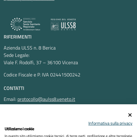
RIFERIMENTI
Azienda ULSS n. 8 Berica
Sede Legale:
Viale F. Rodolfi, 37 – 36100 Vicenza
Codice Fiscale e P. IVA 02441500242
CONTATTI
Email:
protocollo@aulss8.veneto.it
Pec:
protocollo.aulss8@pecveneto.it
SEGUICI SU
Informativa sulla privacy
Utilizziamo i cookie
In questo sito utilizziamo cookie tecnici, di terze parti, profilazione e altre tecnologie