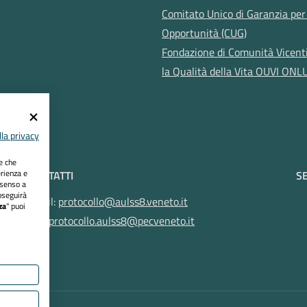
Comitato Unico di Garanzia per 
Opportunità (CUG)
Fondazione di Comunità Vicent
la Qualità della Vita OUVI ONL
la privacy
ie che
erienza e
CONTATTI
SE
nsenso a
oseguirà
Email:
protocollo@aulss8.veneto.it
za
" puoi
Pec:
protocollo.aulss8@pecveneto.it