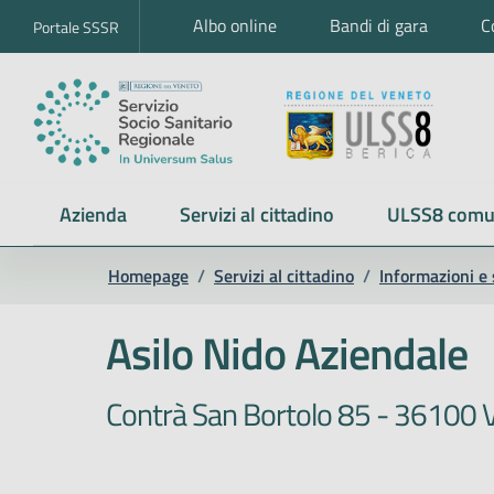
Albo online
Bandi di gara
C
Portale SSSR
Azienda
Servizi al cittadino
ULSS8 comu
Homepage
/
Servizi al cittadino
/
Informazioni e 
Asilo Nido Aziendale
Contrà San Bortolo 85 - 36100 