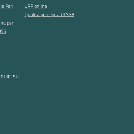
le Pari
URP online
Qualità percepita ULSS8
ina per
USS
GUICI SU