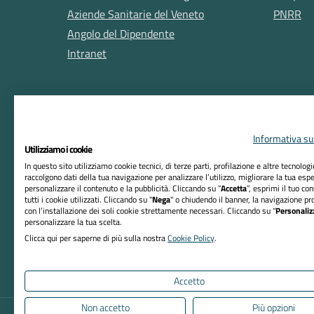
Aziende Sanitarie del Veneto
PNRR
Angolo del Dipendente
Intranet
Informativa sul
Utilizziamo i cookie
In questo sito utilizziamo cookie tecnici, di terze parti, profilazione e altre tecnolog
raccolgono dati della tua navigazione per analizzare l’utilizzo, migliorare la tua esp
RIFERIMENTI
personalizzare il contenuto e la pubblicità. Cliccando su “
Accetta
”, esprimi il tuo co
tutti i cookie utilizzati. Cliccando su "
Nega
" o chiudendo il banner, la navigazione pr
Azienda ULSS n. 8 Berica
con l’installazione dei soli cookie strettamente necessari. Cliccando su "
Personaliz
personalizzare la tua scelta.
Sede Legale:
Clicca qui per saperne di più sulla nostra
Cookie Policy
.
Viale F. Rodolfi, 37 – 36100 Vicenza
Codice Fiscale e P. IVA 02441500242
Accetto
Non accetto
Più opzioni