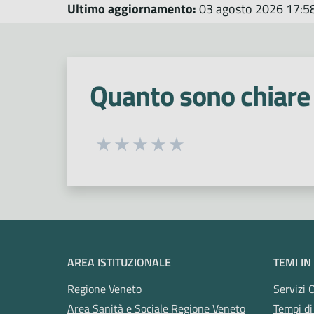
Ultimo aggiornamento:
03 agosto 2026 17:5
Quanto sono chiare 
Seleziona una valutazione da 1 a 5
Valuta 1 stelle su 5
Valuta 2 stelle su 5
Valuta 3 stelle su 5
Valuta 4 stelle su 5
Valuta 5 stelle su 5
AREA ISTITUZIONALE
TEMI IN
Regione Veneto
Servizi 
Area Sanità e Sociale Regione Veneto
Tempi di