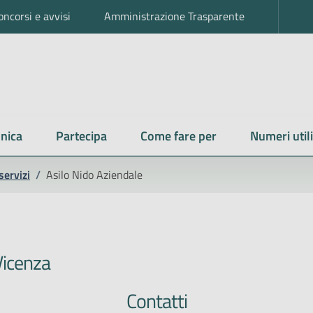
oncorsi e avvisi
Amministrazione Trasparente
nica
Partecipa
Come fare per
Numeri utili
servizi
/
Asilo Nido Aziendale
Vicenza
Contatti